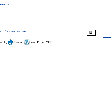
щая
→
ка
,
Реклама на сайте
18+
omla,
Drupal,
WordPress, MODx.