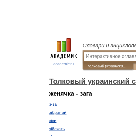
Словари и энциклоп
academic.ru
Толковый украинский словарь
Толковый украинский 
женячка - зага
з-за
зібраний
зіви
зійскать