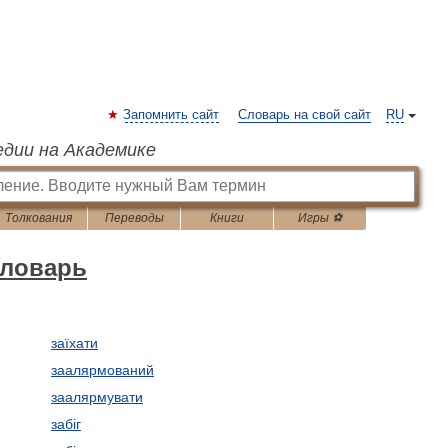
Запомнить сайт
Словарь на свой сайт
RU
едии на Академике
Толкования
Переводы
Книги
Игры ⚽
словарь
заїхати
заалярмований
заалярмувати
забіг