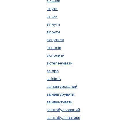
зільник
зінути
зіньки
зіпнути
зіпрути
зіснутися
зісполів
зісполити
зістепенувати
за про
заїлість
заінавгурований
заінавгурувати
заінвентувати
заінтабульований
заінтабулюватися