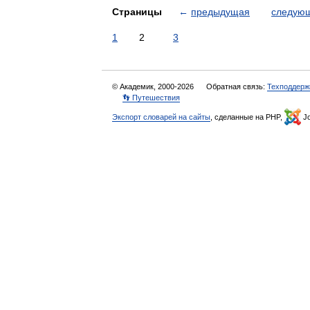
Страницы
←
предыдущая
следую
1
2
3
© Академик, 2000-2026
Обратная связь:
Техподдерж
👣 Путешествия
Экспорт словарей на сайты
, сделанные на PHP,
Jo