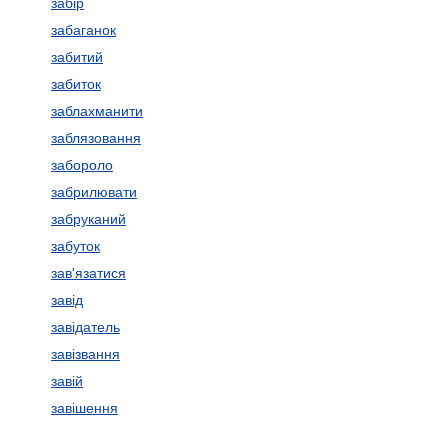
забір
забаганок
забитий
забиток
заблахманити
заблязовання
забороло
забрилювати
забруканий
забуток
зав'язатися
завід
завідатель
завізвання
завій
завішення